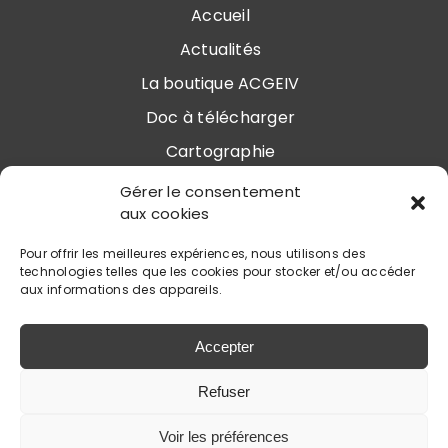
Accueil
Actualités
La boutique ACGEIV
Doc à télécharger
Cartographie
Association
Gérer le consentement
aux cookies
Modes de chasse
Contact
Pour offrir les meilleures expériences, nous utilisons des
technologies telles que les cookies pour stocker et/ou accéder
aux informations des appareils.
Accepter
ACGEIV
Refuser
Mentions légales
Politique de confidentialité
Voir les préférences
|